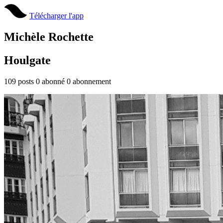
Télécharger l'app
Michèle Rochette
Houlgate
109
posts
0
abonné
0
abonnement